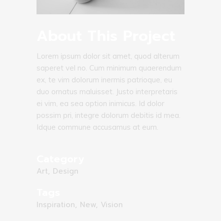
About This Project
Lorem ipsum dolor sit amet, quod alterum
saperet vel no. Cum minimum quaerendum
ex, te vim dolorum inermis patrioque, eu
duo ornatus maluisset. Justo interpretaris
ei vim, ea sea option inimicus. Id dolor
possim pri, integre dolorum debitis id mea.
Idque commune accusamus at eum.
Category
Art, Design
Tags
Inspiration, New, Vision